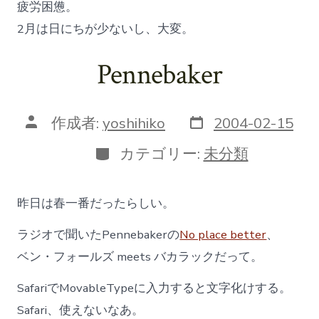
疲労困憊。
2月は日にちが少ないし、大変。
Pennebaker
投
投
作成者:
yoshihiko
2004-02-15
稿
稿
日
者
カ
カテゴリー:
未分類
テ
ゴ
リ
昨日は春一番だったらしい。
ー
ラジオで聞いたPennebakerの
No place better
、
ベン・フォールズ meets バカラックだって。
SafariでMovableTypeに入力すると文字化けする。
Safari、使えないなあ。