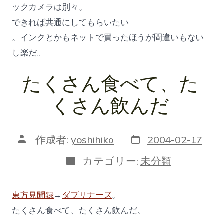
ックカメラは別々。
できれば共通にしてもらいたい
。インクとかもネットで買ったほうが間違いもない
し楽だ。
たくさん食べて、た
くさん飲んだ
投
投
作成者:
yoshihiko
2004-02-17
稿
稿
日
者
カ
カテゴリー:
未分類
テ
ゴ
リ
東方見聞録
→
ダブリナーズ
。
ー
たくさん食べて、たくさん飲んだ。