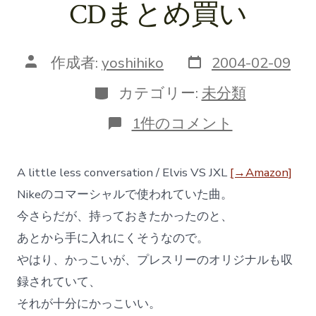
CDまとめ買い
投
投
作成者:
yoshihiko
2004-02-09
稿
稿
日
者
カ
カテゴリー:
未分類
テ
ゴ
CD
1件のコメント
リ
ま
ー
と
め
A little less conversation / Elvis VS JXL
[→Amazon]
買
い
Nikeのコマーシャルで使われていた曲。
へ
今さらだが、持っておきたかったのと、
の
あとから手に入れにくそうなので。
やはり、かっこいが、プレスリーのオリジナルも収
録されていて、
それが十分にかっこいい。