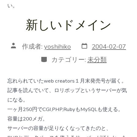
い。
新しいドメイン
投
投
作成者:
yoshihiko
2004-02-07
稿
稿
日
者
カ
カテゴリー:
未分類
テ
ゴ
リ
忘れられていたweb creators１月末発売号が届く。
ー
記事を読んでいて、ロリポップというサーバーが気
になる。
一ヶ月250円でCGI,PHP,RubyもMySQLも使える。
容量は200メガ。
サーバーの容量が足りなくなってきたのと、