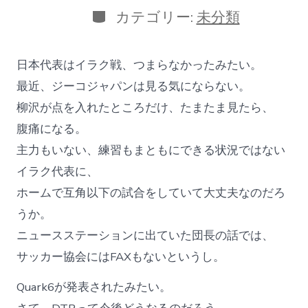
日
者
カ
カテゴリー:
未分類
テ
ゴ
リ
日本代表はイラク戦、つまらなかったみたい。
ー
最近、ジーコジャパンは見る気にならない。
柳沢が点を入れたところだけ、たまたま見たら、
腹痛になる。
主力もいない、練習もまともにできる状況ではない
イラク代表に、
ホームで互角以下の試合をしていて大丈夫なのだろ
うか。
ニュースステーションに出ていた団長の話では、
サッカー協会にはFAXもないというし。
Quark6が発表されたみたい。