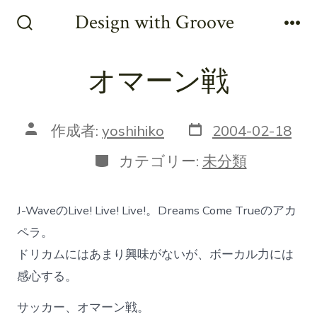
コ
Design with Groove
ン
検
メ
索
ニ
テ
切
ュ
オマーン戦
ン
り
ー
替
ツ
え
へ
投
投
作成者:
yoshihiko
2004-02-18
稿
稿
ス
日
者
カ
カテゴリー:
未分類
キ
テ
ゴ
ッ
リ
プ
J-WaveのLive! Live! Live!。Dreams Come Trueのアカ
ー
ペラ。
ドリカムにはあまり興味がないが、ボーカル力には
感心する。
サッカー、オマーン戦。