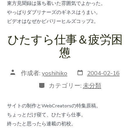
東方見聞録は落ち着いた雰囲気でよかった。
やっぱりダブリナーズのギネスはうまい。
ビデオはなぜかビバリーヒルズコップ2。
ひたすら仕事＆疲労困
憊
投
投
作成者:
yoshihiko
2004-02-16
稿
稿
日
者
カ
カテゴリー:
未分類
テ
ゴ
リ
サイトの制作とWebCreatorsの特集原稿。
ー
ちょっとだけ寝て、ひたすら仕事。
終ったと思ったら連載の初校。