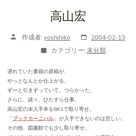
高山宏
投
投
作成者:
yoshihiko
2004-02-13
稿
稿
日
者
カ
カテゴリー:
未分類
テ
ゴ
リ
遅れていた書籍の原稿が、
ー
やっとなんとか仕上がる。
ずーと引きずっていて、つらかった。
さらに、諸々、ひたすら仕事。
高山宏の未入手本をBK1で取り寄せ。
「
ブックカーニバル
」が入手できないのは悲しい。
その他、図書館でも少し取り寄せ。