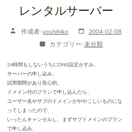
レンタルサーバー
投
投
作成者:
yoshihiko
2004-02-08
稿
稿
日
者
カ
カテゴリー:
未分類
テ
ゴ
リ
24時間もしないうちにDNS設定がすみ、
ー
サーバーの申し込み。
試用期間があり良心的。
ドメイン付のプランで申し込んだら、
ユーザー名やサブのドメインがややこしいものにな
ってしまったので、
いったんキャンセルし、まずサブドメインのプラン
で申し込み、