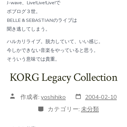
J-wave、Live!Live!Live!で
ボブログ３世。
BELLE & SEBASTIANのライブは
聞き逃してしまう。
ハルカリライブ。脱力していて、いい感じ。
今しかできない音楽をやっていると思う。
そういう意味では貴重。
KORG Legacy Collection
投
投
作成者:
yoshihiko
2004-02-10
稿
稿
日
者
カ
カテゴリー:
未分類
テ
ゴ
リ