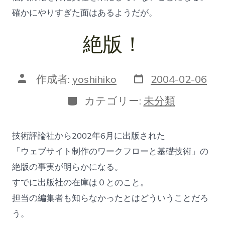
確かにやりすぎた面はあるようだが。
絶版！
投
投
作成者:
yoshihiko
2004-02-06
稿
稿
日
者
カ
カテゴリー:
未分類
テ
ゴ
リ
技術評論社から2002年6月に出版された
ー
「ウェブサイト制作のワークフローと基礎技術」の
絶版の事実が明らかになる。
すでに出版社の在庫は０とのこと。
担当の編集者も知らなかったとはどういうことだろ
う。