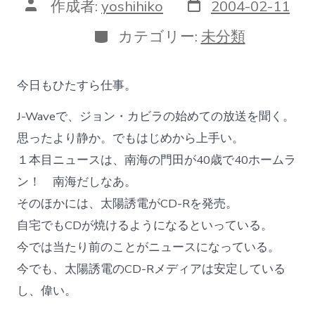
投
投
作成者:
yoshihiko
2004-02-11
稿
稿
日
者
カ
カテゴリー:
未分類
テ
ゴ
リ
今日もひたすら仕事。
ー
J-Waveで、ジョン・カビラの始めての放送を聞く。
思ったより静か。でもはじめから上手い。
１本目ニュースは、南海の門田が40歳で40ホームラ
ン！ 南海だしなあ。
そのほかには、太陽誘電がCD-Rを発売。
自宅でもCDが焼けるようになるといっている。
今では当たり前のことがニュースになっている。
今でも、太陽誘電のCD-Rメディアは安定している
し、偉い。