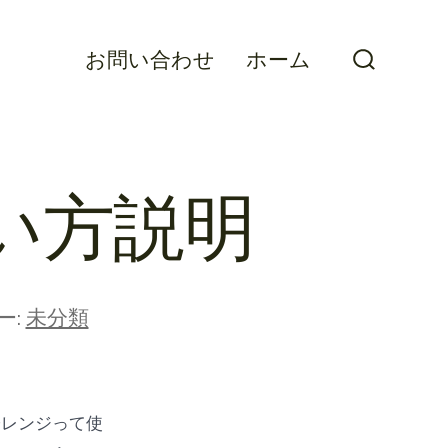
お問い合わせ
ホーム
検
索
切
り
替
え
使い方説明
ー:
未分類
子レンジって使