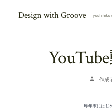
コ
ン
Design with Groove
yoshihiko 
テ
ン
ツ
へ
YouT
ス
キ
ッ
プ
投
作成
稿
者
昨年末にはじ