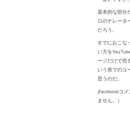
基本的な部分
ロのナレータ
だろう。
すでにおこな
い方をYouT
ージだけで売
いう形でのユ
思うのだ。
(facebo
ません。）