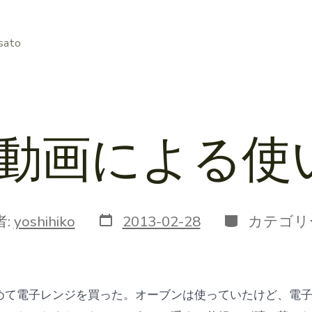
sato
ube動画による
投
カ
者:
yoshihiko
2013-02-28
カテゴリ
稿
テ
日
ゴ
リ
ー
めて電子レンジを買った。オーブンは使っていたけど、電