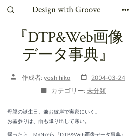
コ
Design with Groove
ン
検
メ
索
ニ
テ
切
ュ
『DTP&Web画像
ン
り
ー
替
ツ
え
データ事典』
へ
ス
キ
投
投
作成者:
yoshihiko
2004-03-24
ッ
稿
稿
日
者
カ
プ
カテゴリー:
未分類
テ
ゴ
リ
母親の誕生日、兼お彼岸で実家にいく。
ー
お墓参りは、雨も降り出して寒い。
帰ったら、MdNから『DTP&Web画像データ事典』