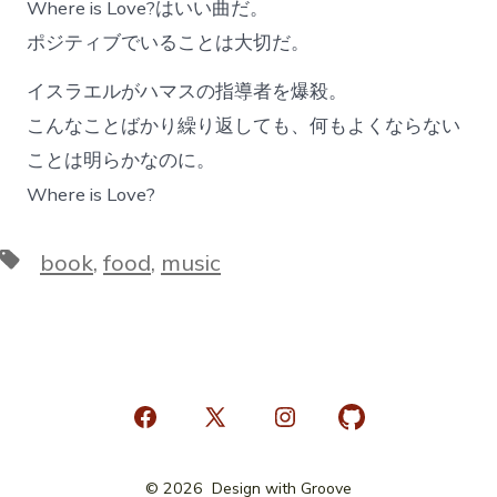
Where is Love?はいい曲だ。
ポジティブでいることは大切だ。
イスラエルがハマスの指導者を爆殺。
こんなことばかり繰り返しても、何もよくならない
ことは明らかなのに。
Where is Love?
タ
book
,
food
,
music
グ
Facebook
X
Instagram
GitHub
を
を
を
を
© 2026
Design with Groove