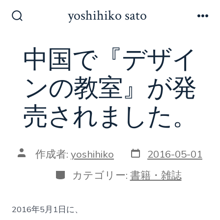
コ
yoshihiko sato
ン
検
メ
索
ニ
テ
切
ュ
中国で『デザイ
ン
り
ー
替
ツ
え
ンの教室』が発
へ
ス
売されました。
キ
ッ
プ
投
投
作成者:
yoshihiko
2016-05-01
稿
稿
日
者
カ
カテゴリー:
書籍・雑誌
テ
ゴ
リ
2016年5月1日に、
ー