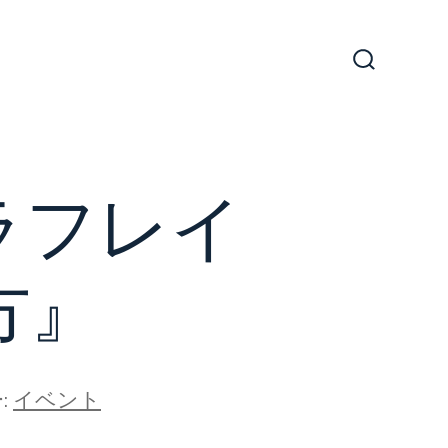
検
索
切
り
替
え
ラフレイ
方』
:
イベント