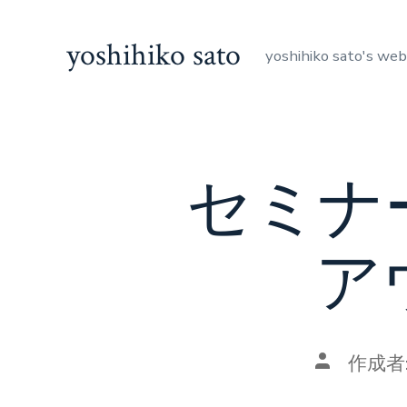
コ
ン
yoshihiko sato
yoshihiko sato's web
テ
ン
ツ
へ
セミナ
ス
キ
ッ
ア
プ
投
作成者
稿
者