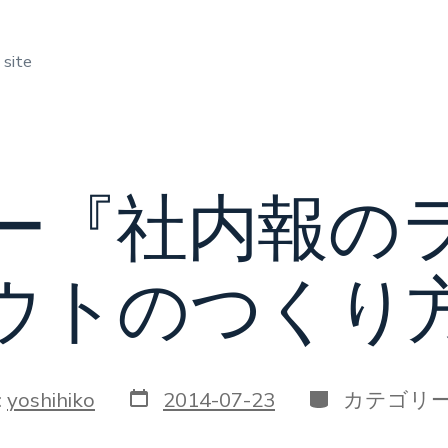
 site
ー『社内報の
ウトのつくり
投
カ
:
yoshihiko
2014-07-23
カテゴリー
稿
テ
日
ゴ