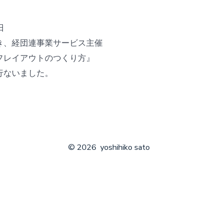
リ
ー
日
き、経団連事業サービス主催
フレイアウトのつくり方』
行ないました。
© 2026
yoshihiko sato