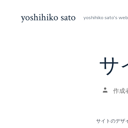
コ
ン
yoshihiko sato
yoshihiko sato's web
テ
ン
ツ
へ
サ
ス
キ
ッ
プ
投
作成
稿
者
サイトのデザ