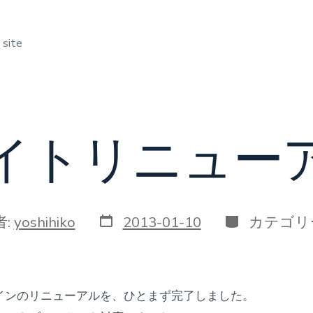
 site
イトリニュー
投
カ
者:
yoshihiko
2013-01-10
カテゴリ
稿
テ
日
ゴ
リ
ー
インのリニューアルを、ひとまず完了しました。