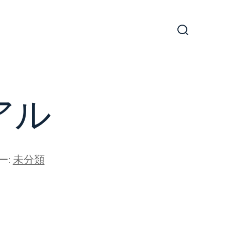
検
索
切
り
替
え
アル
ー:
未分類