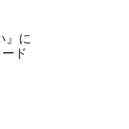
い』に
ィード