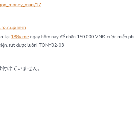
ragon_money_mani/17
-02-04 @ 08:03
ản tại
188v me
ngay hôm nay để nhận 150.000 VNĐ cược miễn phí
 kiện, rút được luôn! TONY02-03
け付けていません。