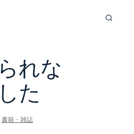
検
索
切
り
替
え
られな
した
:
書籍・雑誌