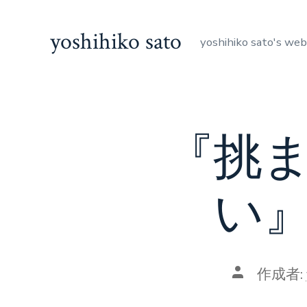
コ
ン
yoshihiko sato
yoshihiko sato's web
テ
ン
ツ
へ
『挑
ス
キ
ッ
い
プ
投
作成者:
稿
者