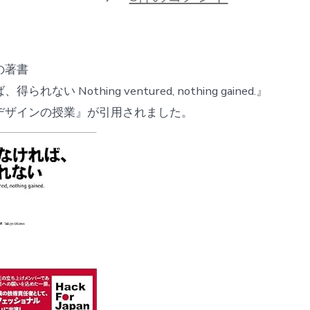
リ
ま
ー
な
け
れ
ば、
の著書
得
ら
れない Nothing ventured, nothing gained.』
れ
デザインの授業』が引用されました。
な
い』
に
引
用
さ
れ
ま
し
た
へ
の