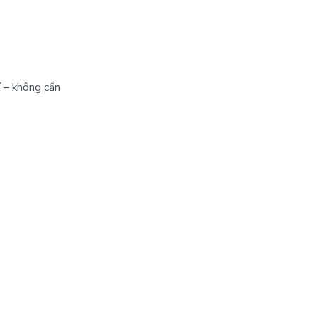
 – không cần