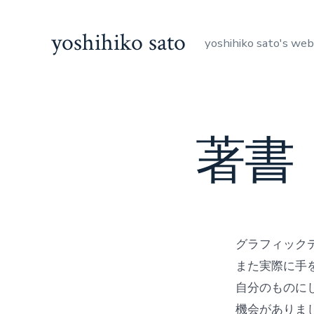
コ
ン
yoshihiko sato
yoshihiko sato's web
テ
ン
ツ
へ
著書
ス
キ
ッ
プ
グラフィック
また実際に手
自分のものに
機会がありま