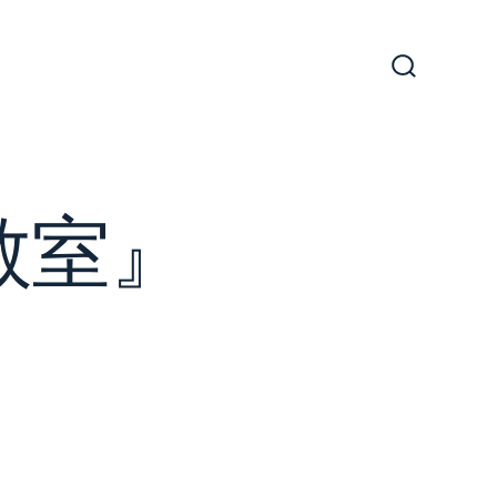
検
索
切
り
替
え
教室』